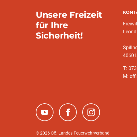
Unsere Freizeit
KONT
für Ihre
Freiwi
Leond
Sicherheit!
Spillh
4060 
T: 07
M: off
(neues Fenster)
(neues Fenster)
(neues Fenster)
© 2026 Oö. Landes-Feuerwehrverband