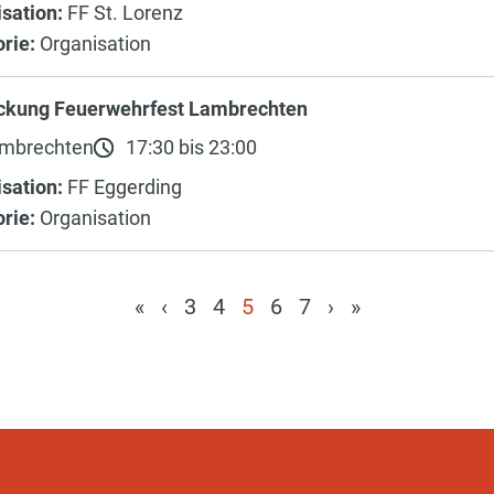
sation:
FF St. Lorenz
rie:
Organisation
ckung Feuerwehrfest Lambrechten
mbrechten
17:30 bis 23:00
sation:
FF Eggerding
rie:
Organisation
«
‹
3
4
5
6
7
›
»
(current)