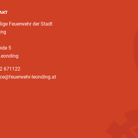
AKT
llige Feuerwehr der Stadt
ing
eide 5
Leonding
32 671122
ice@feuerwehr-leonding.at