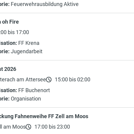
rie:
Feuerwehrausbildung Aktive
 oh Fire
00 bis 17:00
sation:
FF Krena
rie:
Jugendarbeit
st 2026
terach am Attersee
15:00 bis 02:00
sation:
FF Buchenort
rie:
Organisation
ckung Fahnenweihe FF Zell am Moos
ll am Moos
17:00 bis 23:00