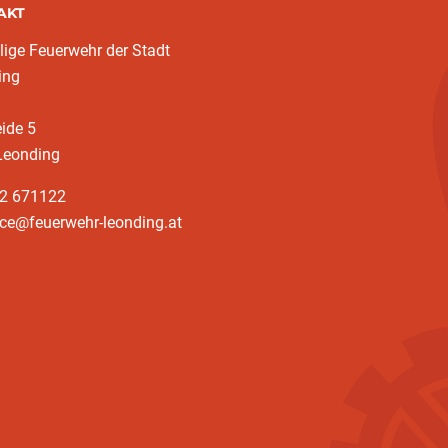
AKT
llige Feuerwehr der Stadt
ing
eide 5
Leonding
32 671122
ice@feuerwehr-leonding.at