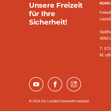
Unsere Freizeit
KONT
für Ihre
Freiwi
Leond
Sicherheit!
Spillh
4060 
T: 07
M: off
(neues Fenster)
(neues Fenster)
(neues Fenster)
© 2026 Oö. Landes-Feuerwehrverband