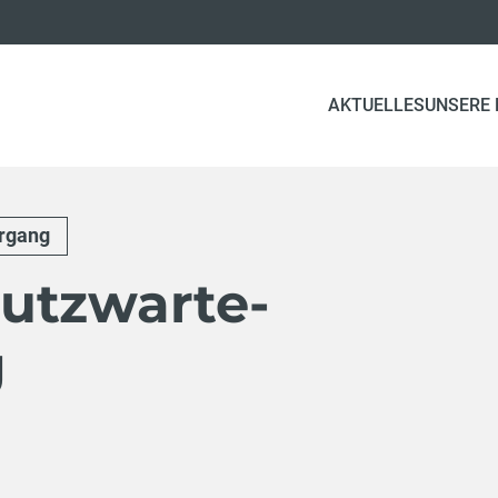
AKTUELLES
UNSERE
rgang
utzwarte-
g