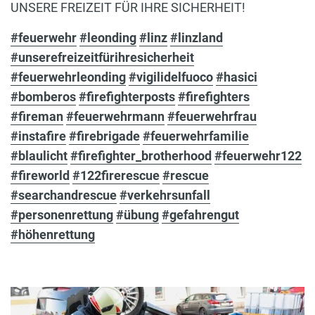
UNSERE FREIZEIT FÜR IHRE SICHERHEIT!
#feuerwehr
#leonding
#linz
#linzland
#unserefreizeitfürihresicherheit
#feuerwehrleonding
#vigilidelfuoco
#hasici
#bomberos
#firefighterposts
#firefighters
#fireman
#feuerwehrmann
#feuerwehrfrau
#instafire
#firebrigade
#feuerwehrfamilie
#blaulicht
#firefighter_brotherhood
#feuerwehr122
#fireworld
#122firerescue
#rescue
#searchandrescue
#verkehrsunfall
#personenrettung
#übung
#gefahrengut
#höhenrettung