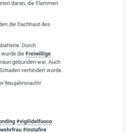
eten daran, die Flammen
nden die Dachhaut des
batterie. Durch
g wurde die
Freiwillige
n Traun gebunden war. Auch
 Schaden verhindert wurde.
ser Neujahrsnacht!
onding
#vigilidelfuoco
rwehrfrau
#instafire