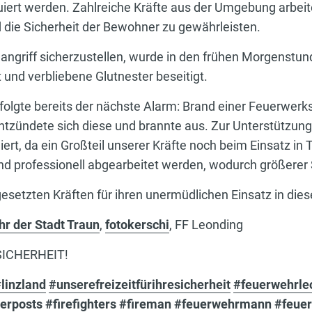
ert werden. Zahlreiche Kräfte aus der Umgebung arbeit
d die Sicherheit der Bewohner zu gewährleisten.
angriff sicherzustellen, wurde in den frühen Morgenstu
und verbliebene Glutnester beseitigt.
olgte bereits der nächste Alarm: Brand einer Feuerwerks
tzündete sich diese und brannte aus. Zur Unterstützun
ert, da ein Großteil unserer Kräfte noch beim Einsatz i
und professionell abgearbeitet werden, wodurch größerer
ngesetzten Kräften für ihren unermüdlichen Einsatz in die
hr der Stadt Traun
,
fotokerschi
, FF Leonding
SICHERHEIT!
linzland
#unserefreizeitfürihresicherheit
#feuerwehrle
terposts
#firefighters
#fireman
#feuerwehrmann
#feue