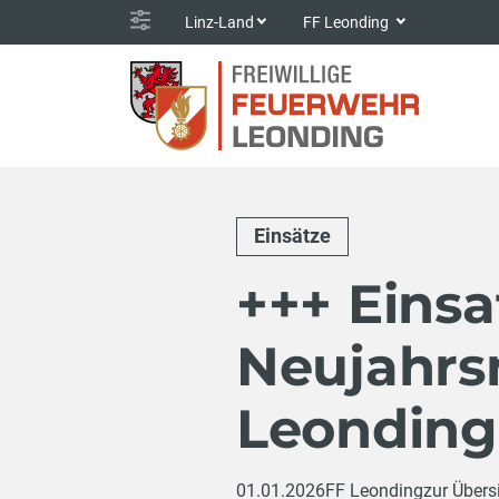
Linz-Land
FF Leonding
Einsätze
+++ Einsa
Neujahrsn
Leonding
01.01.2026
FF Leonding
zur Übers