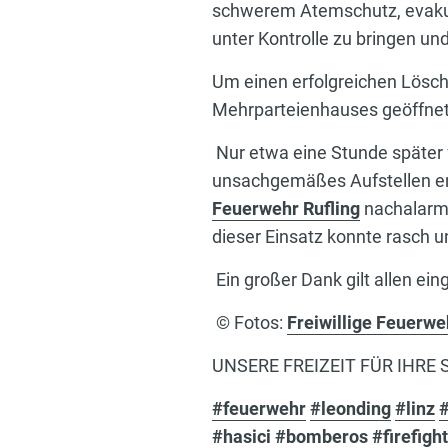
schwerem Atemschutz, evakui
unter Kontrolle zu bringen un
Um einen erfolgreichen Lösch
Mehrparteienhauses geöffnet 
Nur etwa eine Stunde später f
unsachgemäßes Aufstellen en
Feuerwehr Rufling
nachalarmi
dieser Einsatz konnte rasch 
Ein großer Dank gilt allen ei
© Fotos:
Freiwillige Feuerwe
UNSERE FREIZEIT FÜR IHRE 
#feuerwehr
#leonding
#linz
#
#hasici
#bomberos
#firefigh