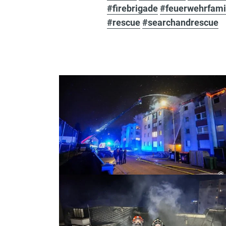
#firebrigade
#feuerwehrfami
#rescue
#searchandrescue