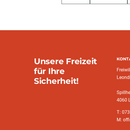
Unsere Freizeit
KONT
für Ihre
Freiwi
Leond
Sicherheit!
Spillh
4060 
T: 07
M: off