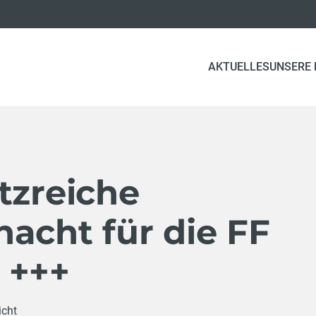
AKTUELLES
UNSERE
tzreiche
acht für die FF
 +++
icht