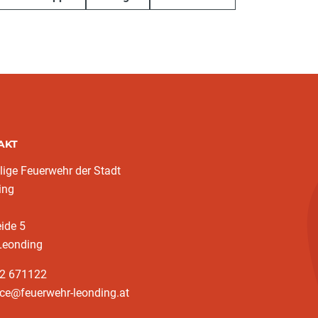
AKT
llige Feuerwehr der Stadt
ing
eide 5
Leonding
32 671122
ice@feuerwehr-leonding.at