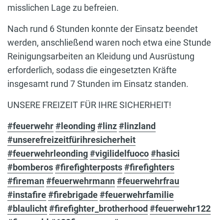
misslichen Lage zu befreien.
Nach rund 6 Stunden konnte der Einsatz beendet
werden, anschließend waren noch etwa eine Stunde
Reinigungsarbeiten an Kleidung und Ausrüstung
erforderlich, sodass die eingesetzten Kräfte
insgesamt rund 7 Stunden im Einsatz standen.
UNSERE FREIZEIT FÜR IHRE SICHERHEIT!
#feuerwehr
#leonding
#linz
#linzland
#unserefreizeitfürihresicherheit
#feuerwehrleonding
#vigilidelfuoco
#hasici
#bomberos
#firefighterposts
#firefighters
#fireman
#feuerwehrmann
#feuerwehrfrau
#instafire
#firebrigade
#feuerwehrfamilie
#blaulicht
#firefighter_brotherhood
#feuerwehr122