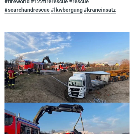
#fireworld
#122firerescue
#rescue
#searchandrescue
#lkwbergung
#kraneinsatz