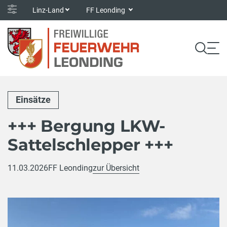
Linz-Land
FF Leonding
Einsätze
+++ Bergung LKW-
Sattelschlepper +++
11.03.2026
FF Leonding
zur Übersicht